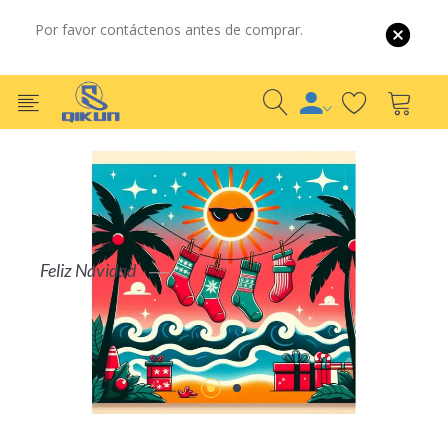
Por favor contáctenos antes de comprar.
Por Mayor
Por Detalle
U
S
COMPRAR AHORA