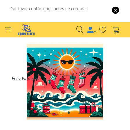
Por favor contáctenos antes de comprar.
Por Mayor
Por Detalle
S
COMPRAR AHORA