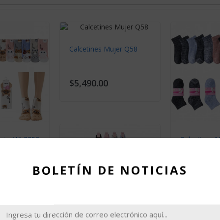
Mujer WL3351
Calcetines Mujer K109
$2,990.00
Calcetines 
$4,490.00
BOLETÍN DE NOTICIAS