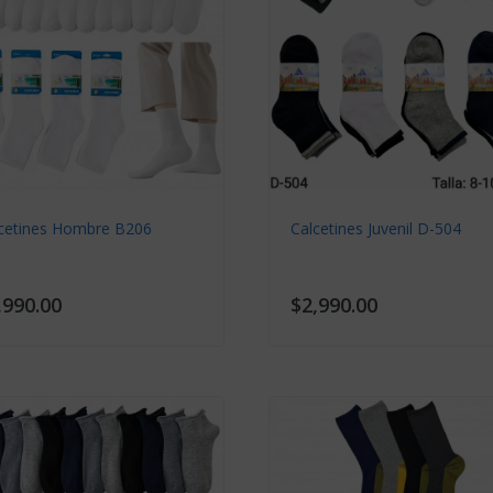
cetines Hombre Q18
Calcetines Hombre LS132
,690.00
$3,990.00
Corto
Largo
Ninos