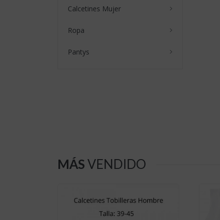
Calcetines Mujer
Ropa
Pantys
814
Calcetines Hombre B-010
Cal
$2,090.00
$2
0
Calcetines Mujer Q12