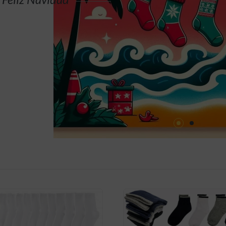
cetines Hombre B206
Calcetines Juvenil D-504
,990.00
$2,990.00