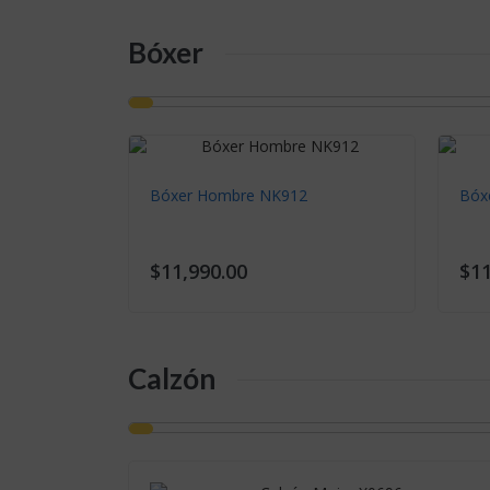
Calzón Mujer X0696
$4,990.00
Pantys
Pantys Mujer E20 FB-6
Muj
$17,990.00
$9,