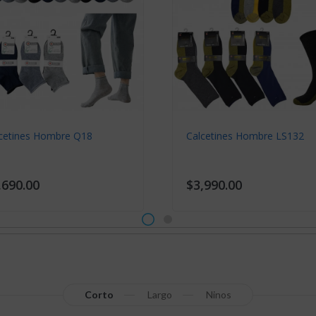
Calcetines Mujer Q58
$5,490.00
Mujer WL3353
Calcetines 
$4,490.00