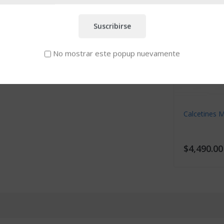
Suscribirse
No mostrar este popup nuevamente
er Hombre C06 2615
Bóxer Hombre AT1026
,990.00
$8,490.00