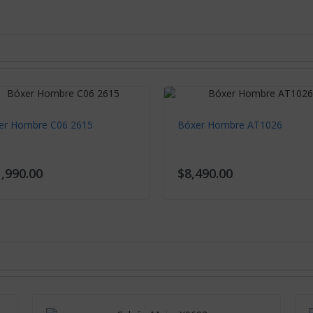
Calzón Mujer X0692
$4,990.00
er Pantys NO.FB1203
Mujer Pantys E10 NO.014
990.00
$12,490.00