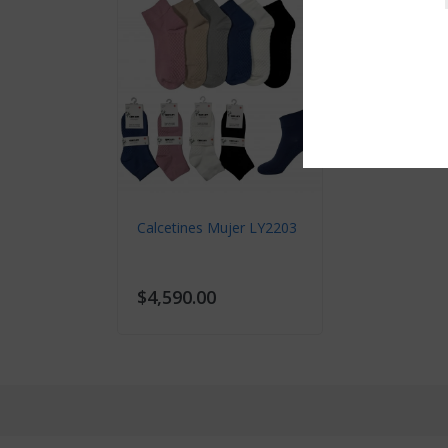
Bóxer
Bóxer Hombre NK912
Bóx
$11,990.00
$11
Calzón