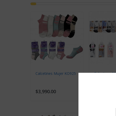
Calcetines 
$2,990.00
Calcetines Mujer LY2203
$4,590.00