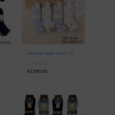
Calcetines Mujer LS2301-17
Calcetin
$3,990.00
$2,090