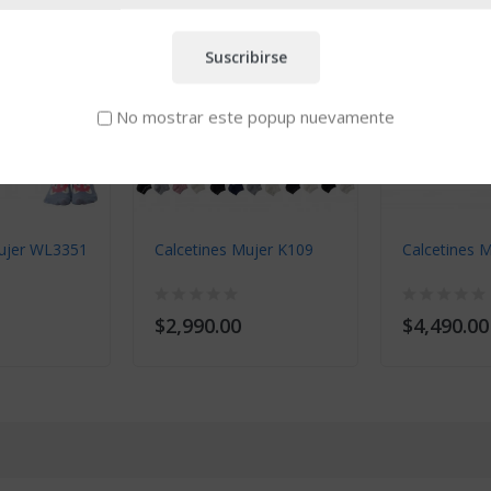
Suscribirse
No mostrar este popup nuevamente
Mujer WL3351
Calcetines Mujer K109
Calcetines 
$2,990.00
$4,490.00