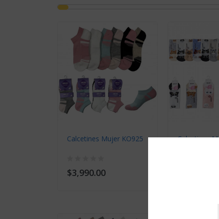
Calcetines Mujer KO925
Calcetines 
$3,990.00
$2,990.00