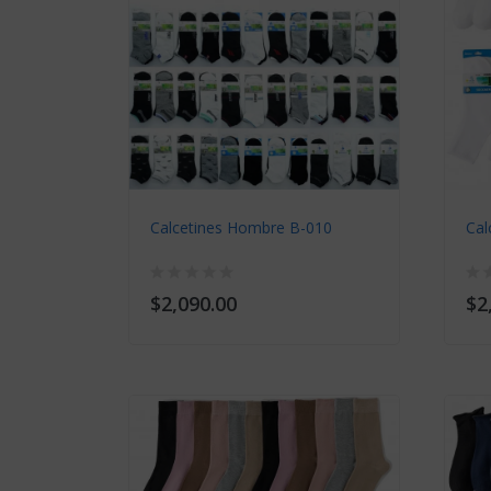
814
Calcetines Hombre B-010
Cal
$2,090.00
$2