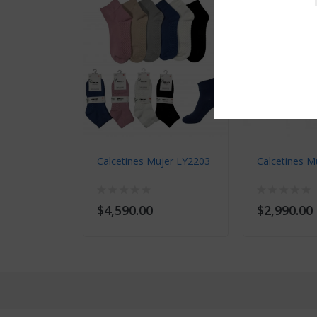
Calcetines Mujer LY2203
Calcetines 
$4,590.00
$2,990.00