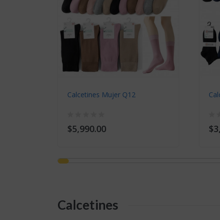
0
Calcetines Mujer Q12
Cal
$5,990.00
$3
Calcetines