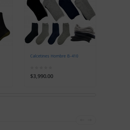
Calcetines Hombre B-410
Calcetin
$3,990.00
$2,090