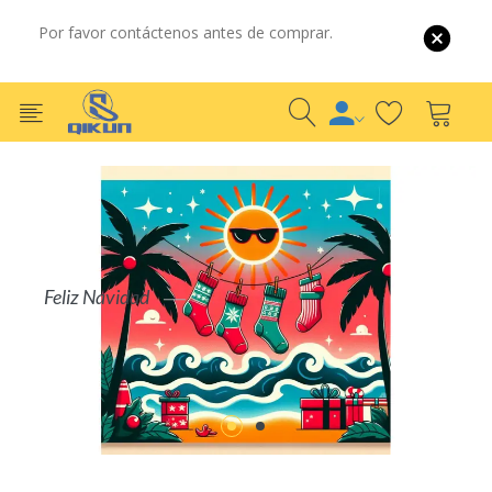
Por favor contáctenos antes de comprar.
Por Mayor
Por Detalle
S
COMPRAR AHORA