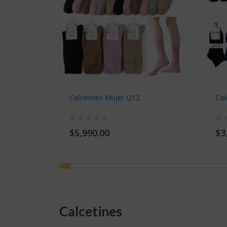
0
Calcetines Mujer Q12
Cal
$5,990.00
$3
Calcetines