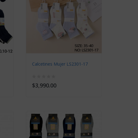
Calcetines Mujer LS2301-17
Calcetin
$3,990.00
$2,090