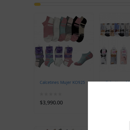
Calcetines Mujer KO925
Calcetines 
$3,990.00
$2,990.00