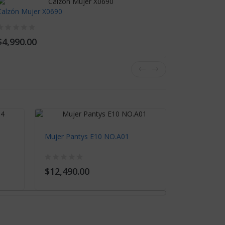
Calzón Mujer X0690
Calzón Muj
$4,990.00
$4,990.0
Mujer Pantys E10 NO.A01
Mujer Pant
$12,490.00
$12,490.