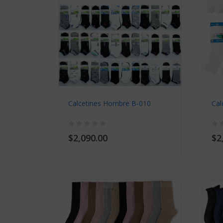
814
Calcetines Hombre B-010
Cal
$2,090.00
$2