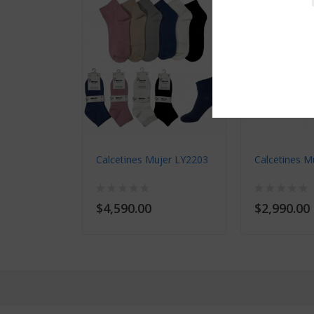
Calcetines Mujer LY2203
Calcetines 
$4,590.00
$2,990.00