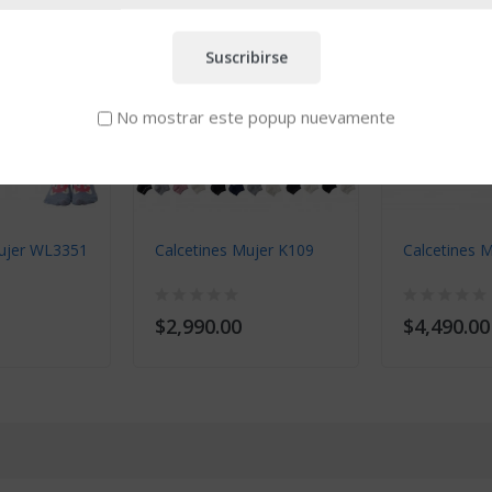
Suscribirse
No mostrar este popup nuevamente
Mujer WL3351
Calcetines Mujer K109
Calcetines 
$2,990.00
$4,490.00