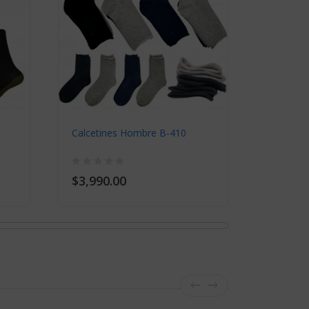
Calcetines Hombre B-410
Calcetin
$3,990.00
$2,090