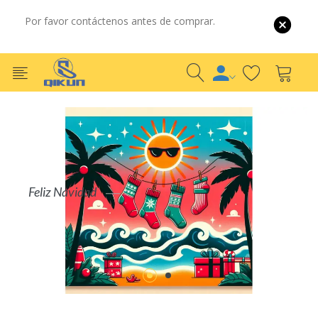
Por favor contáctenos antes de comprar.
Por Mayor
Por Detalle
S
COMPRAR AHORA