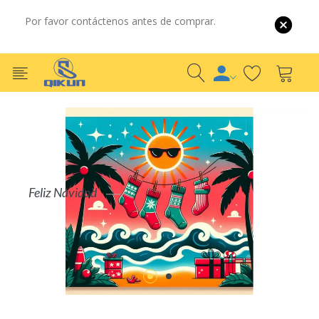
Por favor contáctenos antes de comprar.
Por Mayor
Por Detalle
S
COMPRAR AHORA