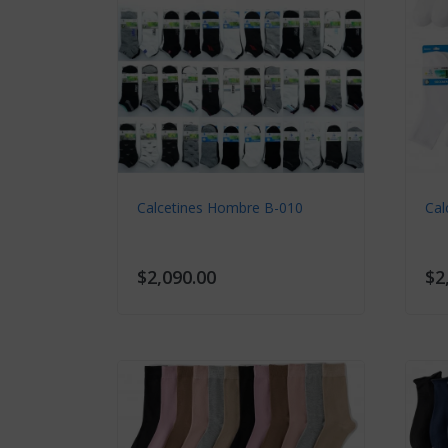
Calcetines Hombre B-010
Cal
$2,090.00
$2
0