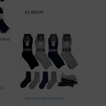
$3,990.00
Calcetin
$2,090
Calcetines Hombre B-410
Calcetin