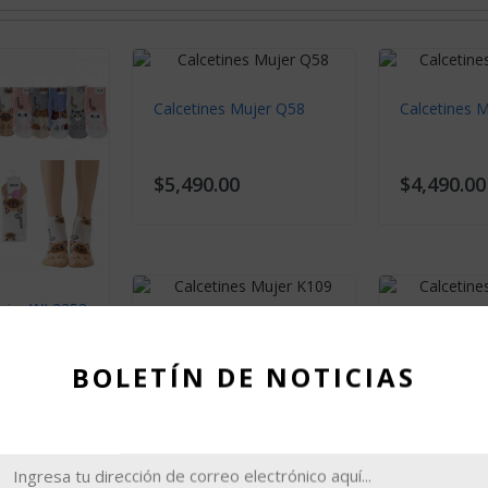
Calcetines Mujer Q58
Calcetines 
$5,490.00
$4,490.00
Mujer WL3353
Calcetines Mujer K109
Calcetines 
BOLETÍN DE NOTICIAS
$2,990.00
$4,490.00