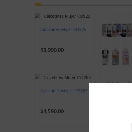
Calcetines Mujer KO925
$3,990.00
Calcetines 
Calcetines Mujer LY2203
$2,990.00
$4,590.00