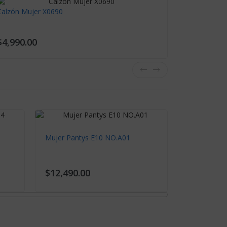
Calzón Mujer X0690
Calzón Muj
$4,990.00
$4,990.0
Mujer Pantys E10 NO.A01
Mujer Pant
$12,490.00
$12,490.