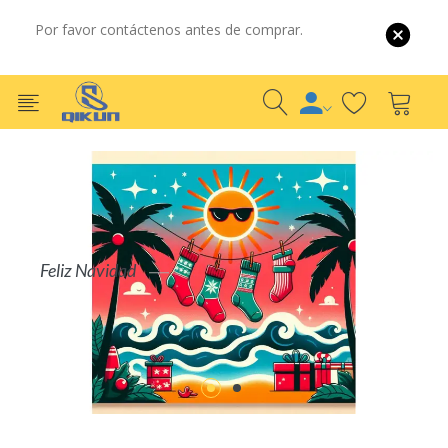
Por favor contáctenos antes de comprar.
Por Mayor
Por Detalle
S
COMPRAR AHORA